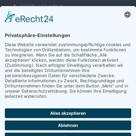
03375 / 92 373-0
03375 / 92 373-29
info@hkr-systembau.de
ZERTIFIZIERT
© HKR Systembau GmbH
2026 |
Impressum
|